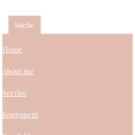
home
about me
service
equipment